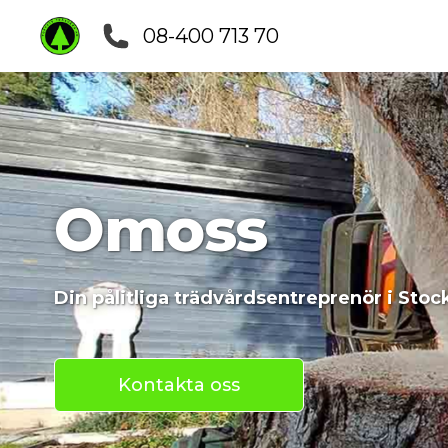
08-400 713 70
Om
oss
Din pålitliga trädvårdsentreprenör i Stoc
Kontakta oss